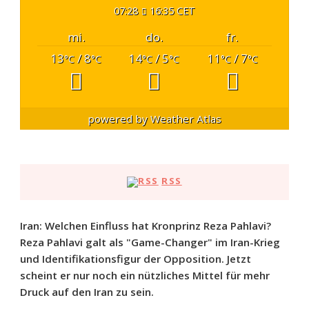
07:28
16:35 CET
mi.
do.
fr.
13
/ 8
14
/ 5
11
/ 7
°C
°C
°C
°C
°C
°C
powered by
Weather Atlas
RSS
Iran: Welchen Einfluss hat Kronprinz Reza Pahlavi?
Reza Pahlavi galt als "Game-Changer" im Iran-Krieg
und Identifikationsfigur der Opposition. Jetzt
scheint er nur noch ein nützliches Mittel für mehr
Druck auf den Iran zu sein.