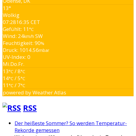
Odense, DK
13°
Wolkig
07:28
16:35 CET
Gefühlt: 11
°C
Wind: 24
SW
km/h
Feuchtigkeit: 90
%
Druck: 1014.56
mbar
UV-Index: 0
Mi.
Do.
Fr.
13
/ 8
°C
°C
14
/ 5
°C
°C
11
/ 7
°C
°C
powered by
Weather Atlas
RSS
Der heißeste Sommer? So werden Temperatur-
Rekorde gemessen