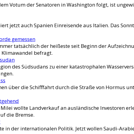
em Votum der Senatoren in Washington folgt, ist ungewi
lliert jetzt auch Spanien Einreisende aus Italien. Das So
korde gemessen
mmer tatsächlich der heißeste seit Beginn der Aufzeic
 Klimawandel befragt.
dsudan
ion des Südsudans zu einer katastrophalen Wasservers
ungen.
uss
 über die Schifffahrt durch die Straße von Hormus unter
itgehend
 Milei wollte Landverkauf an ausländische Investoren er
uf die Bremse.
t
 in der internationalen Politik. Jetzt wollen Saudi-Arabi