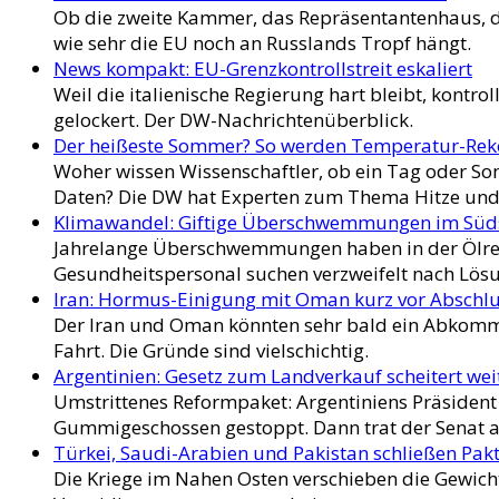
Ob die zweite Kammer, das Repräsentantenhaus, d
wie sehr die EU noch an Russlands Tropf hängt.
News kompakt: EU-Grenzkontrollstreit eskaliert
Weil die italienische Regierung hart bleibt, kontro
gelockert. Der DW-Nachrichtenüberblick.
Der heißeste Sommer? So werden Temperatur-Re
Woher wissen Wissenschaftler, ob ein Tag oder So
Daten? Die DW hat Experten zum Thema Hitze und
Klimawandel: Giftige Überschwemmungen im Sü
Jahrelange Überschwemmungen haben in der Ölreg
Gesundheitspersonal suchen verzweifelt nach Lös
Iran: Hormus-Einigung mit Oman kurz vor Abschl
Der Iran und Oman könnten sehr bald ein Abkommen
Fahrt. Die Gründe sind vielschichtig.
Argentinien: Gesetz zum Landverkauf scheitert we
Umstrittenes Reformpaket: Argentiniens Präsident
Gummigeschossen gestoppt. Dann trat der Senat a
Türkei, Saudi-Arabien und Pakistan schließen Pak
Die Kriege im Nahen Osten verschieben die Gewichte