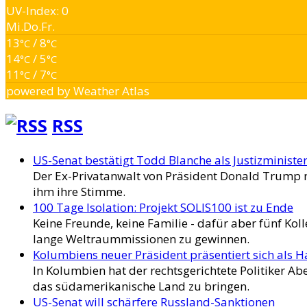
UV-Index: 0
Mi.
Do.
Fr.
13
/ 8
°C
°C
14
/ 5
°C
°C
11
/ 7
°C
°C
powered by
Weather Atlas
RSS
US-Senat bestätigt Todd Blanche als Justizministe
Der Ex-Privatanwalt von Präsident Donald Trump
ihm ihre Stimme.
100 Tage Isolation: Projekt SOLIS100 ist zu Ende
Keine Freunde, keine Familie - dafür aber fünf Koll
lange Weltraummissionen zu gewinnen.
Kolumbiens neuer Präsident präsentiert sich als H
In Kolumbien hat der rechtsgerichtete Politiker A
das südamerikanische Land zu bringen.
US-Senat will schärfere Russland-Sanktionen