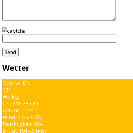
Wetter
Odense, DK
13°
Wolkig
07:28
16:35 CET
Gefühlt: 11
°C
Wind: 24
SW
km/h
Feuchtigkeit: 90
%
Druck: 1014.56
mbar