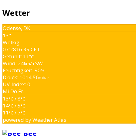
Wetter
Odense, DK
13°
Wolkig
07:28
16:35 CET
Gefühlt: 11
°C
Wind: 24
SW
km/h
Feuchtigkeit: 90
%
Druck: 1014.56
mbar
UV-Index: 0
Mi.
Do.
Fr.
13
/ 8
°C
°C
14
/ 5
°C
°C
11
/ 7
°C
°C
powered by
Weather Atlas
RSS