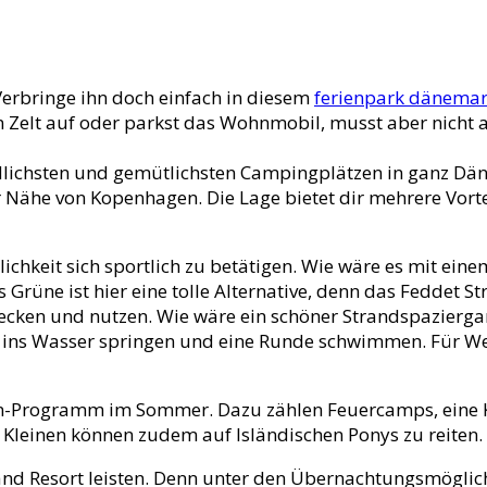
erbringe ihn doch einfach in diesem
ferienpark dänema
 Zelt auf oder parkst das Wohnmobil, musst aber nicht a
dlichsten und gemütlichsten Campingplätzen in ganz Dä
 Nähe von Kopenhagen. Die Lage bietet dir mehrere Vortei
chkeit sich sportlich zu betätigen. Wie wäre es mit ein
üne ist hier eine tolle Alternative, denn das Feddet Stra
decken und nutzen.
Wie wäre ein schöner Strandspazierg
z ins Wasser springen und eine Runde schwimmen. Für Wel
täten-Programm im Sommer. Dazu zählen Feuercamps, eine 
e Kleinen können zudem auf Isländischen Ponys zu reiten.
rand Resort leisten. Denn unter den Übernachtungsmöglich