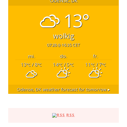
ODENSE, DK
13°
wolkig
07:28
16:35 CET
mi.
do.
fr.
13
/ 8
14
/ 5
11
/ 7
°C
°C
°C
°C
°C
°C
Odense, DK
weather forecast for tomorrow ▸
RSS