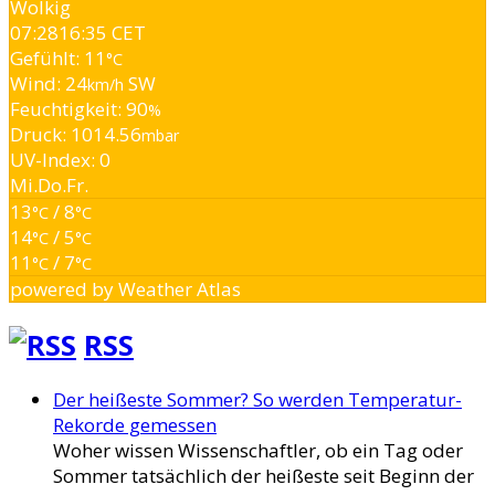
Wolkig
07:28
16:35 CET
Gefühlt: 11
°C
Wind: 24
SW
km/h
Feuchtigkeit: 90
%
Druck: 1014.56
mbar
UV-Index: 0
Mi.
Do.
Fr.
13
/ 8
°C
°C
14
/ 5
°C
°C
11
/ 7
°C
°C
powered by
Weather Atlas
RSS
Der heißeste Sommer? So werden Temperatur-
Rekorde gemessen
Woher wissen Wissenschaftler, ob ein Tag oder
Sommer tatsächlich der heißeste seit Beginn der