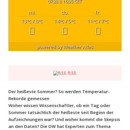
07:28
16:35 CET
mi.
do.
fr.
13
/ 8
14
/ 5
11
/ 7
°C
°C
°C
°C
°C
°C
powered by
Weather Atlas
RSS
Der heißeste Sommer? So werden Temperatur-
Rekorde gemessen
Woher wissen Wissenschaftler, ob ein Tag oder
Sommer tatsächlich der heißeste seit Beginn der
Aufzeichnungen war? Und woher kommt die Skepsis
an den Daten? Die DW hat Experten zum Thema