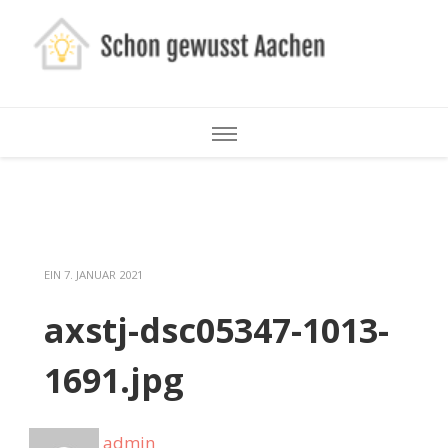
Schon
gewusst
Aachen
EIN
7. JANUAR 2021
axstj-dsc05347-1013-
1691.jpg
admin