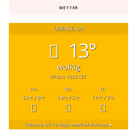
WETTER
ODENSE, DK
13°
wolkig
07:28
16:35 CET
mi.
do.
fr.
13
/ 8
14
/ 5
11
/ 7
°C
°C
°C
°C
°C
°C
Odense, DK
10 days weather forecast ▸